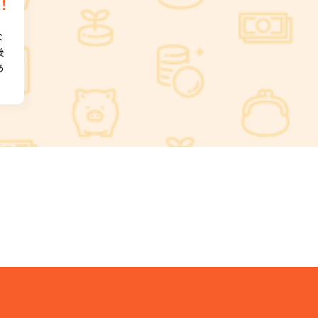
！
な
後
あ