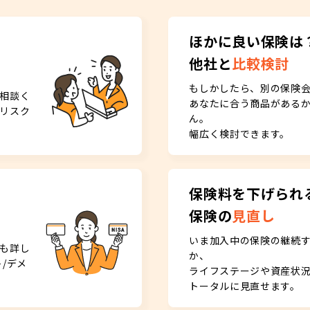
ほかに良い保険は
他社と
比較検討
もしかしたら、別の保険
相談く
あなたに合う商品がある
リスク
ん。
幅広く検討できます。
保険料を下げられ
保険の
見直し
いま加入中の保険の継続
も詳し
か、
/デメ
ライフステージや資産状
トータルに見直せます。