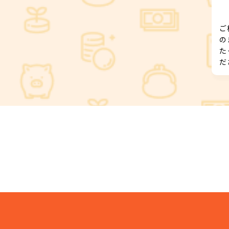
ご
の
た
だ