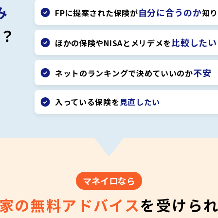
み
自分に合うのか
FPに提案された保険が
知り
か？
比較したい
ほかの保険やNISAとメリデメを
不安
ネットのランキングで決めていいのか
入っている保険を
見直したい
マネイロなら
家の無料アドバイス
を
受けら