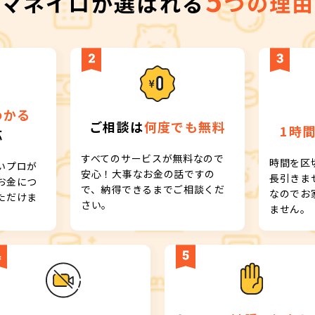
5
マネイロが選ばれる
つの理由
わかる
ご相談は
何度でも無料
1時
応
すべてのサービスが無料なので
時間を区
いプロが
安心！大事なお金の話ですの
長引きま
お金につ
で、納得できるまでご相談くだ
なのでお
ただけま
さい。
ません。